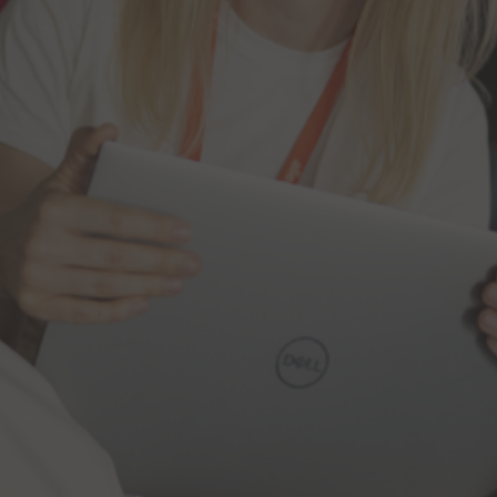
Inwestorskich
Tomasz Poźniak,
Investor Relations Director
Monika Lewczuk,
Senior Investor Relations
Manager
Allegro.eu S.A.
6, rue Eugène Ruppert