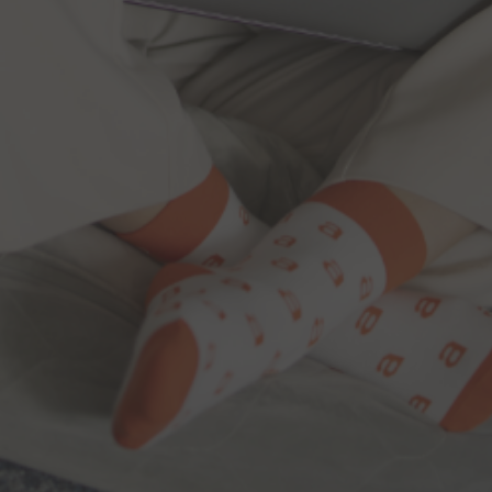
L – 2453 Luxembourg
Grand Duchy of Luxembourg
Kontakt dla
inwestorów
IR@allegro.eu