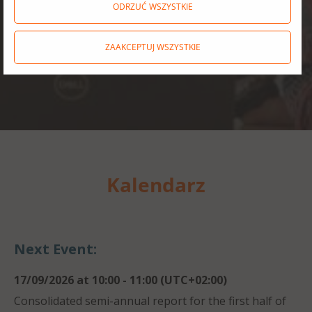
Allegro.eu
ODRZUĆ WSZYSTKIE
ZAAKCEPTUJ WSZYSTKIE
Kalendarz