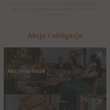
*
Dane za lata 2024 i 2025 nie obejmują Mall South w
związku z jego przeklasyfikowaniem do działalności
zaniechanej
Akcje i obligacje
Akcjonariusze