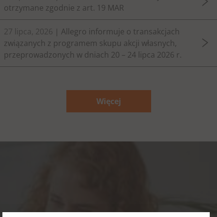
otrzymane zgodnie z art. 19 MAR
27 lipca, 2026
| Allegro informuje o transakcjach
związanych z programem skupu akcji własnych,
przeprowadzonych w dniach 20 – 24 lipca 2026 r.
Więcej
Ład korporacyjny,
ryzyka i zgodność