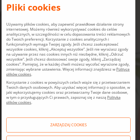
Pliki cookies
Dokumenty
Rada
Używamy plików cookies, aby zapewnić prawidłowe działanie strony
korporacyjne
Dyrektorów
internetowej. Możemy również wykorzystywać cookies do celów
analitycznych, w szczególności w celu dopasowania treści reklamowych
do Twoich preferencji. Korzystanie z cookies analitycznych i
funkcjonalnych wymaga Twojej zgody. Jeśli chcesz zaakceptować
wszystkie cookies, kliknij „Akceptuj wszystkie”. Jeśli nie wyrażasz zgody
na używanie przez nas cookies innych niż niezbędne, kliknij „Odrzuć
wszystkie”. Jeśli chcesz dostosować swoje zgody, kliknij „Zarządzaj
Compliance
ESG
cookies”. Pamiętaj, że w każdej chwili możesz wycofać wyrażone zgody,
zmieniając wybrane ustawienia. Więcej informacji znajdziesz w
Polityce
plików cookies
.
Korzystanie z cookies w powyższych celach wiąże się z przetwarzaniem
Twoich danych osobowych. Aby uzyskać więcej informacji o sposobie, w
jaki wykorzystujemy cookies oraz przetwarzamy Twoje dane osobowe,
Walne
Oferta Publiczna
w tym o przysługujących Ci prawach, zapoznaj się z naszą
Polityką
Zgromadzenia
(IPO)
plików cookies
.
ZARZĄDZAJ COOKIES
Polityki i
oświadczenia