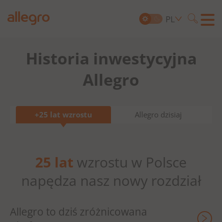
PL
Szukaj
Historia inwestycyjna
Search
for:
Allegro
+25 lat wzrostu
Allegro dzisiaj
25 lat
wzrostu w Polsce
napędza nasz nowy rozdział
Allegro to dziś zróżnicowana