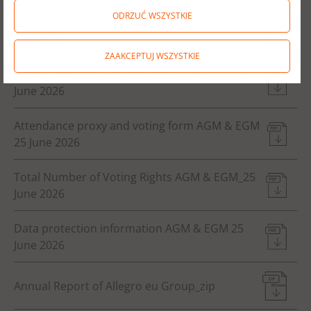
ODRZUĆ WSZYSTKIE
Convening Notice and Agenda AGM & EGM 25
June 2026
ZAAKCEPTUJ WSZYSTKIE
Resolutions and justifications AGM & EGM 25
June 2026
Attendance proxy and voting form AGM & EGM
25 June 2026
Total Number of Voting Rights AGM & EGM_25
June 2026
Data protection information AGM & EGM 25
June 2026
Annual Report of Allegro eu Group_zip