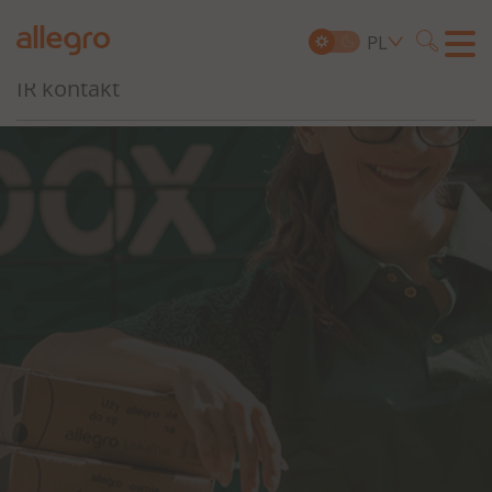
Ład korporacyjny, ryzyka i zgodność
PL
Szukaj
IR kontakt
Search
for: