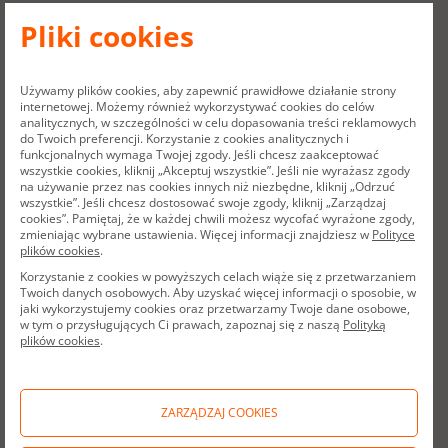
Luksemburg, Wielkie Księstwo Luksemburga, w dniu
Pliki cookies
25 czerwca 2026 roku:
●
AGM o godzinie 14:00 CEST;
Używamy plików cookies, aby zapewnić prawidłowe działanie strony
internetowej. Możemy również wykorzystywać cookies do celów
analitycznych, w szczególności w celu dopasowania treści reklamowych
●
EGM (odbywające się przed luksemburskim
do Twoich preferencji. Korzystanie z cookies analitycznych i
funkcjonalnych wymaga Twojej zgody. Jeśli chcesz zaakceptować
notariuszem) o godzinie 15:00 CEST.
wszystkie cookies, kliknij „Akceptuj wszystkie”. Jeśli nie wyrażasz zgody
na używanie przez nas cookies innych niż niezbędne, kliknij „Odrzuć
wszystkie”. Jeśli chcesz dostosować swoje zgody, kliknij „Zarządzaj
Dokumenty oraz informacje związane z AGM i EGM
cookies”. Pamiętaj, że w każdej chwili możesz wycofać wyrażone zgody,
zostały dołączone do niniejszego raportu bieżącego i
zmieniając wybrane ustawienia. Więcej informacji znajdziesz w
Polityce
plików cookies
.
są dostępne na stronie internetowej Spółki:
www.allegro.eu, w szczególności w sekcji „Inwestorzy”.
Korzystanie z cookies w powyższych celach wiąże się z przetwarzaniem
Twoich danych osobowych. Aby uzyskać więcej informacji o sposobie, w
jaki wykorzystujemy cookies oraz przetwarzamy Twoje dane osobowe,
w tym o przysługujących Ci prawach, zapoznaj się z naszą
Polityką
Allegro.eu jest luksemburską spółką akcyjną (société
plików cookies
.
anonyme), adres siedziby: 6, rue Eugène Ruppert, L-
2453 Luksemburg, Wielkie Księstwo Luksemburga,
R.C.S. Luksemburg: B214830
ZARZĄDZAJ COOKIES